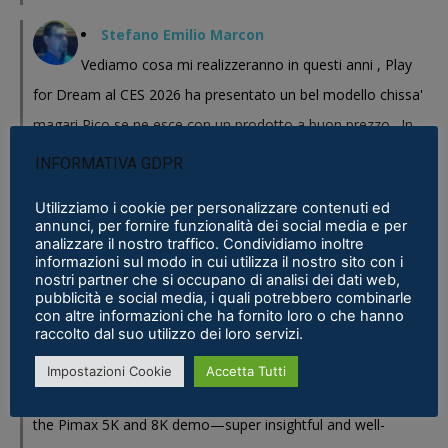
Stefano Emilio Marcon
Vediamo cosa mi realizzeranno in questi anni , Play
for Dream al CES 2026 ha presentato un bel modello chissa'
magari Pico se ne esce con un prodotto a buon prezzo . In
sostanza i prodotti cinesi...
INFORMATIVA GDPR
Meta Phoenix: Trovato riferimento all'interno dell'ultimo firmware per
Utilizziamo i cookie per personalizzare contenuti ed
Quest - VR ITALIA
·
25 February 2026
annunci, per fornire funzionalità dei social media e per
analizzare il nostro traffico. Condividiamo inoltre
Fabio
informazioni sul modo in cui utilizza il nostro sito con i
nostri partner che si occupano di analisi dei dati web,
Se fosse disponibile lo prenderei al volo
pubblicità e social media, i quali potrebbero combinarle
con altre informazioni che ha fornito loro o che hanno
Samsung Galaxy XR è realtà, ma ne avevamo bisogno?
·
16 January 2026
raccolto dal suo utilizzo dei loro servizi.
Eric Marcus
Impostazioni Cookie
Accetta Tutti
Really enjoyed reading this in-depth breakdown of
the Pimax 5K and 8K demo—super insightful and well-