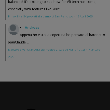
balanced! It’s exciting to see how far VR tech has come,
especially with features like 200°...
Pimax 8K e 5K provati alla demo di San Francisco
·
12 April 2025
Andross
Appena ho visto la copertina ho pensato al baronetto
JeanClaude....
Maestro diventa ancora più magico grazie ad Harry Potter
·
7 January
2025