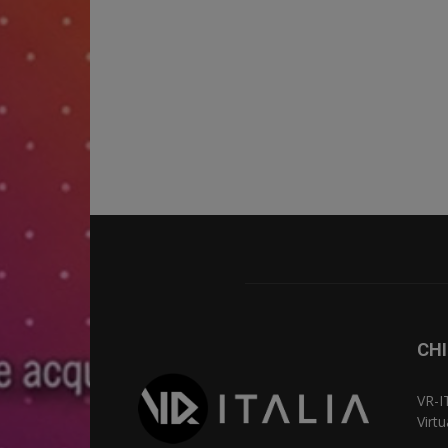
CHI
VR-I
Virt