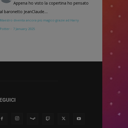
Appena ho visto la copertina ho pensato
al baronetto JeanClaude....
Maestro diventa ancora più magico grazie ad Harry
Potter
·
7 January 2025
EGUICI