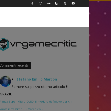
Commenti recenti
Stefano Emilio Marcon
Sempre sul pezzo ottimo articolo !!
GRAZIE.
Pimax Super Micro-OLED: il modulo definitivo per chi
vuole il massimo
·
5 March 2026