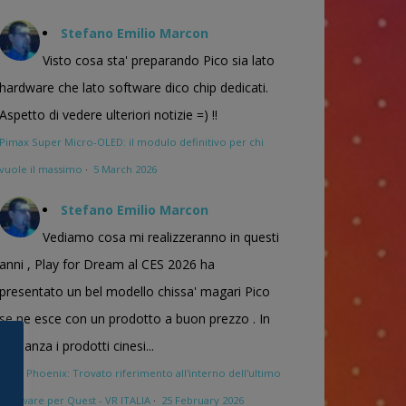
Stefano Emilio Marcon
Visto cosa sta' preparando Pico sia lato
hardware che lato software dico chip dedicati.
Aspetto di vedere ulteriori notizie =) !!
Pimax Super Micro-OLED: il modulo definitivo per chi
vuole il massimo
·
5 March 2026
Stefano Emilio Marcon
Vediamo cosa mi realizzeranno in questi
anni , Play for Dream al CES 2026 ha
presentato un bel modello chissa' magari Pico
se ne esce con un prodotto a buon prezzo . In
sostanza i prodotti cinesi...
Meta Phoenix: Trovato riferimento all'interno dell'ultimo
firmware per Quest - VR ITALIA
·
25 February 2026