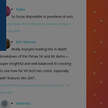
Fabio
Se fosse disponibile lo prenderei al volo
Samsung Galaxy XR è realtà, ma ne avevamo bisogno?
·
16 January 2026
Eric Marcus
Really enjoyed reading this in-depth
breakdown of the Pimax 5K and 8K demo—
super insightful and well-balanced! It’s exciting
to see how far VR tech has come, especially
with features like 200°...
Pimax 8K e 5K provati alla demo di San Francisco
·
12
April 2025
Andross