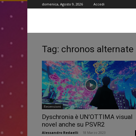
domenica, Agosto 9, 2026
Accedi
Tag: chronos alternate
Recensioni
Dyschronia è UN’OTTIMA visual
novel anche su PSVR2
Alessandro Redaelli
-
18 Marzo 2023