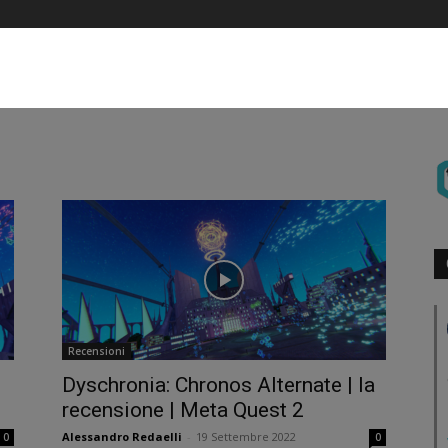
Recensioni
Dyschronia: Chronos Alternate | la
recensione | Meta Quest 2
Alessandro Redaelli
-
19 Settembre 2022
0
0