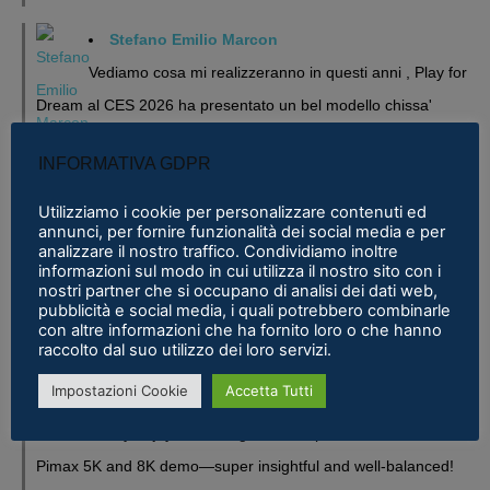
Stefano Emilio Marcon
Vediamo cosa mi realizzeranno in questi anni , Play for
Dream al CES 2026 ha presentato un bel modello chissa'
magari Pico se ne esce con un prodotto a buon prezzo . In
INFORMATIVA GDPR
sostanza i prodotti cinesi...
Meta Phoenix: Trovato riferimento all'interno dell'ultimo firmware per Quest - VR
Utilizziamo i cookie per personalizzare contenuti ed
annunci, per fornire funzionalità dei social media e per
ITALIA
·
25 February 2026
analizzare il nostro traffico. Condividiamo inoltre
informazioni sul modo in cui utilizza il nostro sito con i
Fabio
nostri partner che si occupano di analisi dei dati web,
pubblicità e social media, i quali potrebbero combinarle
Se fosse disponibile lo prenderei al volo
con altre informazioni che ha fornito loro o che hanno
raccolto dal suo utilizzo dei loro servizi.
Samsung Galaxy XR è realtà, ma ne avevamo bisogno?
·
16 January 2026
Impostazioni Cookie
Accetta Tutti
Eric Marcus
Really enjoyed reading this in-depth breakdown of the
Pimax 5K and 8K demo—super insightful and well-balanced!