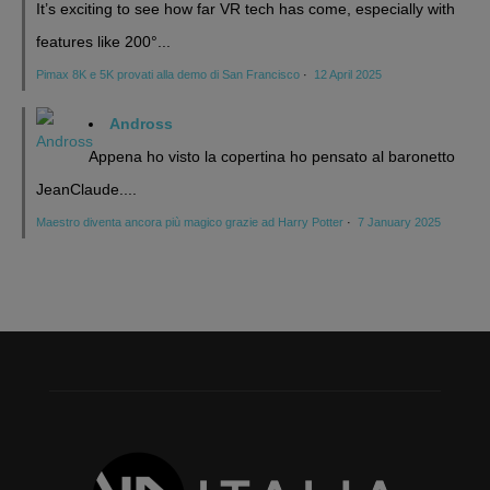
It’s exciting to see how far VR tech has come, especially with
features like 200°...
Pimax 8K e 5K provati alla demo di San Francisco
·
12 April 2025
Andross
Appena ho visto la copertina ho pensato al baronetto
JeanClaude....
Maestro diventa ancora più magico grazie ad Harry Potter
·
7 January 2025