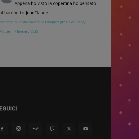
Appena ho visto la copertina ho pensato
al baronetto JeanClaude....
Maestro diventa ancora più magico grazie ad Harry
Potter
·
7 January 2025
EGUICI