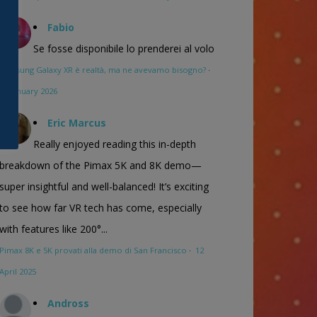
Fabio
Se fosse disponibile lo prenderei al volo
Samsung Galaxy XR è realtà, ma ne avevamo bisogno?
·
16 January 2026
Eric Marcus
Really enjoyed reading this in-depth
breakdown of the Pimax 5K and 8K demo—
super insightful and well-balanced! It’s exciting
to see how far VR tech has come, especially
with features like 200°...
Pimax 8K e 5K provati alla demo di San Francisco
·
12
April 2025
Andross