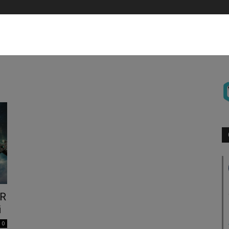
VR
i
0