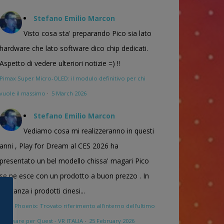
Stefano Emilio Marcon
Visto cosa sta' preparando Pico sia lato
hardware che lato software dico chip dedicati.
Aspetto di vedere ulteriori notizie =) !!
Pimax Super Micro-OLED: il modulo definitivo per chi
vuole il massimo
·
5 March 2026
Stefano Emilio Marcon
Vediamo cosa mi realizzeranno in questi
anni , Play for Dream al CES 2026 ha
presentato un bel modello chissa' magari Pico
se ne esce con un prodotto a buon prezzo . In
sostanza i prodotti cinesi...
Meta Phoenix: Trovato riferimento all'interno dell'ultimo
firmware per Quest - VR ITALIA
·
25 February 2026