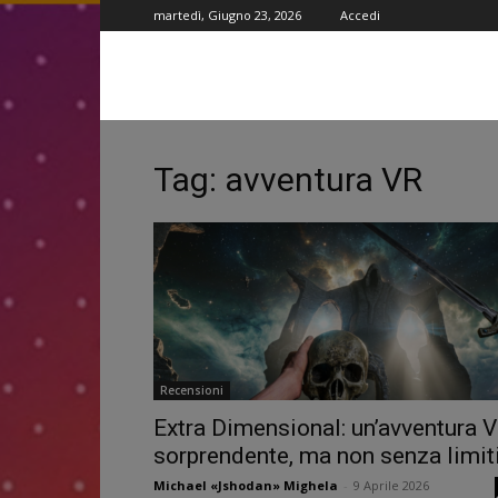
martedì, Giugno 23, 2026
Accedi
Tag: avventura VR
Recensioni
Extra Dimensional: un’avventura 
sorprendente, ma non senza limit
Michael «Jshodan» Mighela
-
9 Aprile 2026