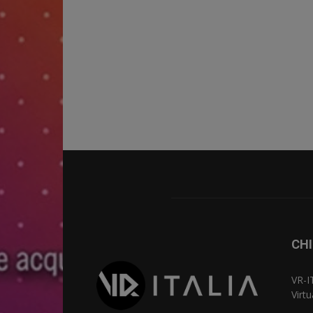
CHI
VR-I
Virt