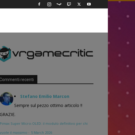
Commenti recenti
Stefano Emilio Marcon
Sempre sul pezzo ottimo articolo !!
GRAZIE.
Pimax Super Micro-OLED: il modulo definitivo per chi
vuole il massimo
·
5 March 2026