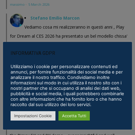
massimo
·
5 March 2026
Stefano Emilio Marcon
Vediamo cosa mi realizzeranno in questi anni , Play
for Dream al CES 2026 ha presentato un bel modello chissa'
magari Pico se ne esce con un prodotto a buon prezzo . In
INFORMATIVA GDPR
sostanza i prodotti cinesi...
Meta Phoenix: Trovato riferimento all'interno dell'ultimo firmware per
Utilizziamo i cookie per personalizzare contenuti ed
annunci, per fornire funzionalità dei social media e per
Quest - VR ITALIA
·
25 February 2026
analizzare il nostro traffico. Condividiamo inoltre
informazioni sul modo in cui utilizza il nostro sito con i
Fabio
nostri partner che si occupano di analisi dei dati web,
pubblicità e social media, i quali potrebbero combinarle
Se fosse disponibile lo prenderei al volo
con altre informazioni che ha fornito loro o che hanno
Samsung Galaxy XR è realtà, ma ne avevamo bisogno?
·
16 January 2026
raccolto dal suo utilizzo dei loro servizi.
Impostazioni Cookie
Accetta Tutti
Eric Marcus
Really enjoyed reading this in-depth breakdown of