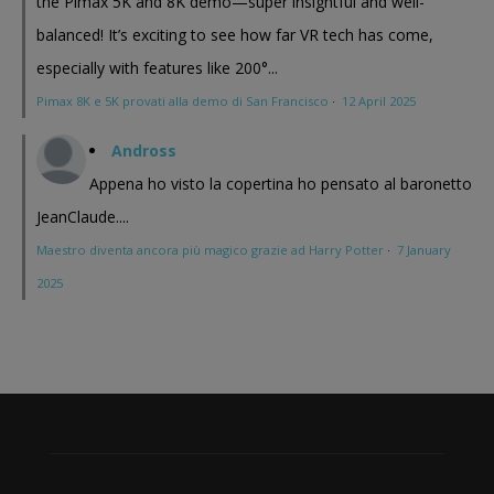
the Pimax 5K and 8K demo—super insightful and well-
balanced! It’s exciting to see how far VR tech has come,
especially with features like 200°...
Pimax 8K e 5K provati alla demo di San Francisco
·
12 April 2025
Andross
Appena ho visto la copertina ho pensato al baronetto
JeanClaude....
Maestro diventa ancora più magico grazie ad Harry Potter
·
7 January
2025