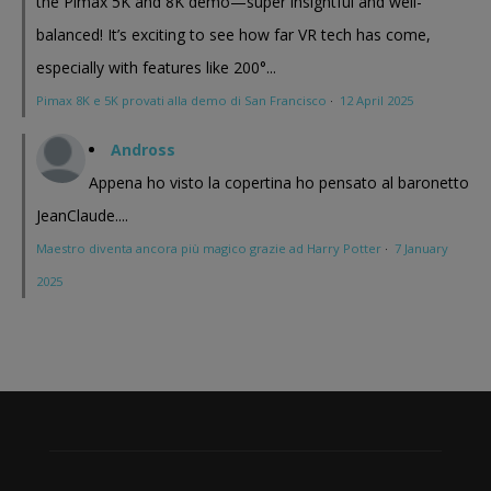
the Pimax 5K and 8K demo—super insightful and well-
balanced! It’s exciting to see how far VR tech has come,
especially with features like 200°...
Pimax 8K e 5K provati alla demo di San Francisco
·
12 April 2025
Andross
Appena ho visto la copertina ho pensato al baronetto
JeanClaude....
Maestro diventa ancora più magico grazie ad Harry Potter
·
7 January
2025