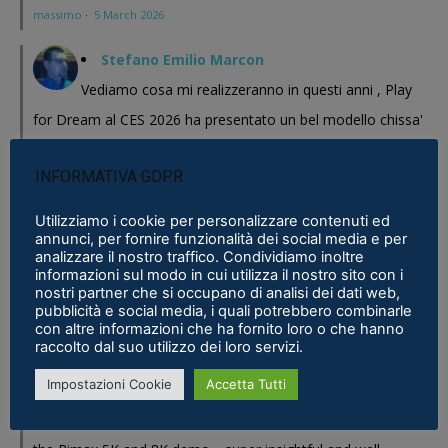
massimo
·
5 March 2026
Stefano Emilio Marcon
Vediamo cosa mi realizzeranno in questi anni , Play
for Dream al CES 2026 ha presentato un bel modello chissa'
magari Pico se ne esce con un prodotto a buon prezzo . In
INFORMATIVA GDPR
sostanza i prodotti cinesi...
Meta Phoenix: Trovato riferimento all'interno dell'ultimo firmware per
Utilizziamo i cookie per personalizzare contenuti ed
annunci, per fornire funzionalità dei social media e per
Quest - VR ITALIA
·
25 February 2026
analizzare il nostro traffico. Condividiamo inoltre
informazioni sul modo in cui utilizza il nostro sito con i
Fabio
nostri partner che si occupano di analisi dei dati web,
pubblicità e social media, i quali potrebbero combinarle
Se fosse disponibile lo prenderei al volo
con altre informazioni che ha fornito loro o che hanno
Samsung Galaxy XR è realtà, ma ne avevamo bisogno?
·
16 January 2026
raccolto dal suo utilizzo dei loro servizi.
Impostazioni Cookie
Accetta Tutti
Eric Marcus
Really enjoyed reading this in-depth breakdown of