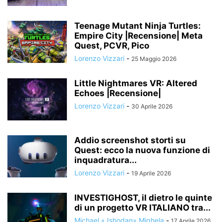
Teenage Mutant Ninja Turtles:
Empire City |Recensione| Meta
Quest, PCVR, Pico
Lorenzo Vizzari
-
25 Maggio 2026
Little Nightmares VR: Altered
Echoes |Recensione|
Lorenzo Vizzari
-
30 Aprile 2026
Addio screenshot storti su
Quest: ecco la nuova funzione di
inquadratura...
Lorenzo Vizzari
-
19 Aprile 2026
INVESTIGHOST, il dietro le quinte
di un progetto VR ITALIANO tra...
Michael «Jshodan» Mighela
-
17 Aprile 2026