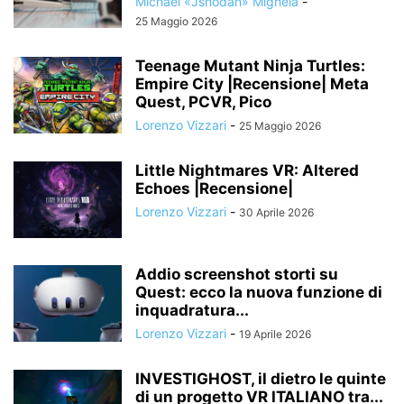
Michael «Jshodan» Mighela
-
25 Maggio 2026
Teenage Mutant Ninja Turtles:
Empire City |Recensione| Meta
Quest, PCVR, Pico
Lorenzo Vizzari
-
25 Maggio 2026
Little Nightmares VR: Altered
Echoes |Recensione|
Lorenzo Vizzari
-
30 Aprile 2026
Addio screenshot storti su
Quest: ecco la nuova funzione di
inquadratura...
Lorenzo Vizzari
-
19 Aprile 2026
INVESTIGHOST, il dietro le quinte
di un progetto VR ITALIANO tra...