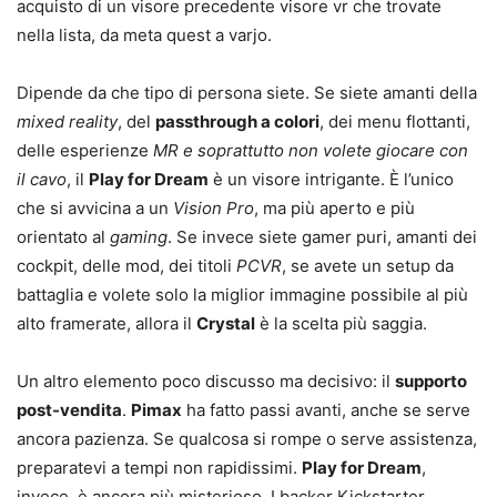
acquisto di un visore precedente visore vr che trovate
nella lista, da meta quest a varjo.
Dipende da che tipo di persona siete. Se siete amanti della
mixed reality
, del
passthrough a colori
, dei menu flottanti,
delle esperienze
MR e soprattutto non volete giocare con
il cavo
, il
Play for Dream
è un visore intrigante. È l’unico
che si avvicina a un
Vision Pro
, ma più aperto e più
orientato al
gaming
. Se invece siete gamer puri, amanti dei
cockpit, delle mod, dei titoli
PCVR
, se avete un setup da
battaglia e volete solo la miglior immagine possibile al più
alto framerate, allora il
Crystal
è la scelta più saggia.
Un altro elemento poco discusso ma decisivo: il
supporto
post-vendita
.
Pimax
ha fatto passi avanti, anche se serve
ancora pazienza. Se qualcosa si rompe o serve assistenza,
preparatevi a tempi non rapidissimi.
Play for Dream
,
invece, è ancora più misterioso. I backer Kickstarter