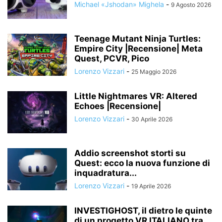
Michael «Jshodan» Mighela
-
9 Agosto 2026
Teenage Mutant Ninja Turtles:
Empire City |Recensione| Meta
Quest, PCVR, Pico
Lorenzo Vizzari
-
25 Maggio 2026
Little Nightmares VR: Altered
Echoes |Recensione|
Lorenzo Vizzari
-
30 Aprile 2026
Addio screenshot storti su
Quest: ecco la nuova funzione di
inquadratura...
Lorenzo Vizzari
-
19 Aprile 2026
INVESTIGHOST, il dietro le quinte
di un progetto VR ITALIANO tra...