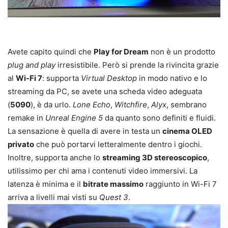
Avete capito quindi che
Play for Dream
non è un prodotto
plug and play
irresistibile. Però si prende la rivincita grazie
al
Wi-Fi 7
: supporta
Virtual Desktop
in modo nativo e lo
streaming da PC, se avete una scheda video adeguata
(
5090
), è da urlo.
Lone Echo
,
Witchfire
,
Alyx
, sembrano
remake in
Unreal Engine 5
da quanto sono definiti e fluidi.
La sensazione è quella di avere in testa un
cinema OLED
privato
che può portarvi letteralmente dentro i giochi.
Inoltre, supporta anche lo
streaming 3D stereoscopico
,
utilissimo per chi ama i contenuti video immersivi. La
latenza è minima e il
bitrate massimo
raggiunto in Wi-Fi 7
arriva a livelli mai visti su
Quest 3
.