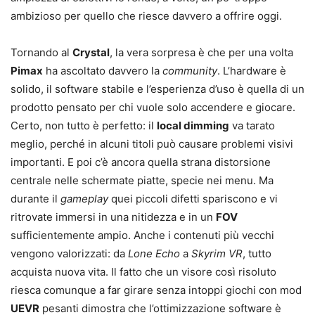
ambizioso per quello che riesce davvero a offrire oggi.
Tornando al
Crystal
, la vera sorpresa è che per una volta
Pimax
ha ascoltato davvero la
community
. L’hardware è
solido, il software stabile e l’esperienza d’uso è quella di un
prodotto pensato per chi vuole solo accendere e giocare.
Certo, non tutto è perfetto: il
local dimming
va tarato
meglio, perché in alcuni titoli può causare problemi visivi
importanti. E poi c’è ancora quella strana distorsione
centrale nelle schermate piatte, specie nei menu. Ma
durante il
gameplay
quei piccoli difetti spariscono e vi
ritrovate immersi in una nitidezza e in un
FOV
sufficientemente ampio. Anche i contenuti più vecchi
vengono valorizzati: da
Lone Echo
a
Skyrim VR
, tutto
acquista nuova vita. Il fatto che un visore così risoluto
riesca comunque a far girare senza intoppi giochi con mod
UEVR
pesanti dimostra che l’ottimizzazione software è