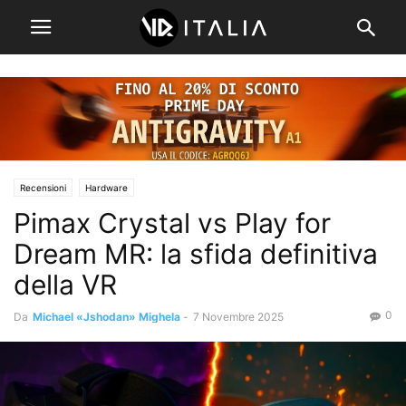
Recensioni
Hardware
Pimax Crystal vs Play for
Dream MR: la sfida definitiva
della VR
0
Da
Michael «Jshodan» Mighela
-
7 Novembre 2025