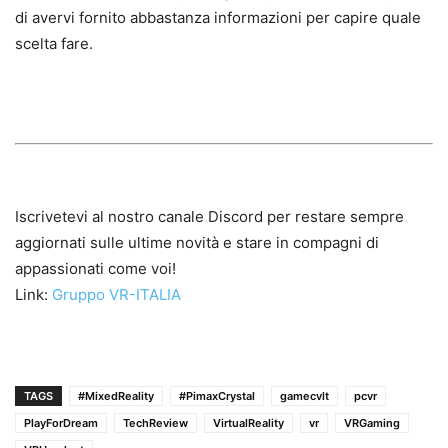
di avervi fornito abbastanza informazioni per capire quale
scelta fare.
Iscrivetevi al nostro canale Discord per restare sempre
aggiornati sulle ultime novità e stare in compagni di
appassionati come voi!
Link:
Gruppo VR-ITALIA
TAGS
#MixedReality
#PimaxCrystal
gamecvlt
pcvr
PlayForDream
TechReview
VirtualReality
vr
VRGaming