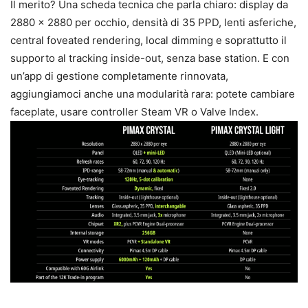
Il merito? Una scheda tecnica che parla chiaro: display da
2880 x 2880 per occhio, densità di 35 PPD, lenti asferiche,
central foveated rendering, local dimming e soprattutto il
supporto al tracking inside-out, senza base station. E con
un’app di gestione completamente rinnovata,
aggiungiamoci anche una modularità rara: potete cambiare
faceplate, usare controller Steam VR o Valve Index.