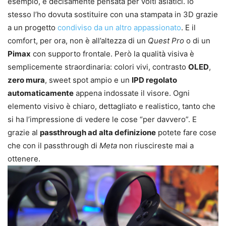
esempio, è decisamente pensata per volti asiatici. Io
stesso l’ho dovuta sostituire con una stampata in 3D grazie
a un progetto
condiviso da un altro appassionato
. E il
comfort, per ora, non è all’altezza di un
Quest Pro
o di un
Pimax
con supporto frontale. Però la qualità visiva è
semplicemente straordinaria: colori vivi, contrasto
OLED
,
zero mura
, sweet spot ampio e un
IPD regolato
automaticamente
appena indossate il visore. Ogni
elemento visivo è chiaro, dettagliato e realistico, tanto che
si ha l’impressione di vedere le cose “per davvero”. E
grazie al
passthrough ad alta definizione
potete fare cose
che con il passthrough di
Meta
non riuscireste mai a
ottenere.