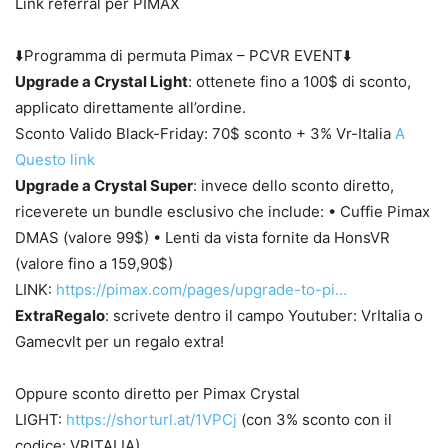
Link referral per PIMAX
⬇️Programma di permuta Pimax – PCVR EVENT⬇️
Upgrade a Crystal Light
: ottenete fino a 100$ di sconto,
applicato direttamente all’ordine.
Sconto Valido Black-Friday: 70$ sconto + 3% Vr-Italia
A
Questo link
Upgrade a Crystal Super
: invece dello sconto diretto,
riceverete un bundle esclusivo che include: • Cuffie Pimax
DMAS (valore 99$) • Lenti da vista fornite da HonsVR
(valore fino a 159,90$)
LINK:
https://pimax.com/pages/upgrade-to-pi…
ExtraRegalo
: scrivete dentro il campo Youtuber: VrItalia o
Gamecvlt per un regalo extra!
Oppure sconto diretto per Pimax Crystal
LIGHT:
https://shorturl.at/1VPCj
(con 3% sconto con il
codice: VRITALIA)