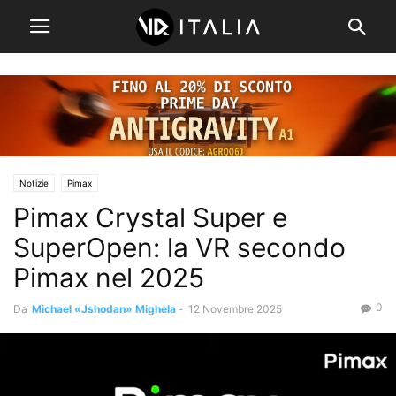
Notizie
Pimax
Pimax Crystal Super e
SuperOpen: la VR secondo
Pimax nel 2025
0
Da
Michael «Jshodan» Mighela
-
12 Novembre 2025