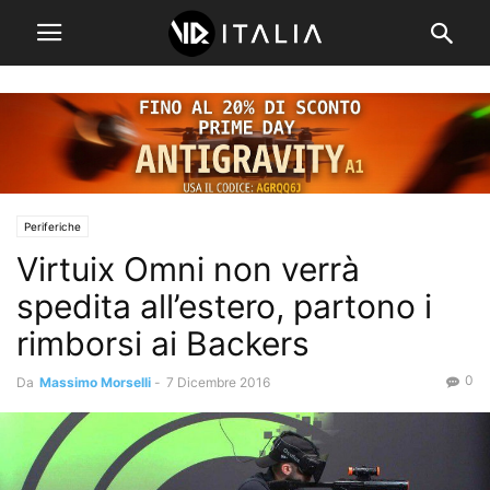
Periferiche
Virtuix Omni non verrà
spedita all’estero, partono i
rimborsi ai Backers
0
Da
Massimo Morselli
-
7 Dicembre 2016