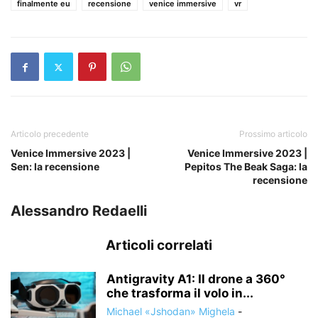
finalmente eu
recensione
venice immersive
vr
Articolo precedente
Prossimo articolo
Venice Immersive 2023 |
Venice Immersive 2023 |
Sen: la recensione
Pepitos The Beak Saga: la
recensione
Alessandro Redaelli
Articoli correlati
Antigravity A1: Il drone a 360°
che trasforma il volo in...
Michael «Jshodan» Mighela
-