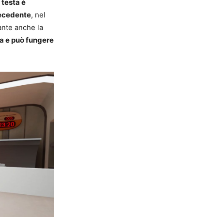
 testa è
precedente
, nel
ante anche la
ta e può fungere