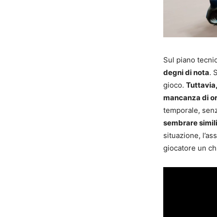
Sul piano tecni
degni di nota
. 
gioco.
Tuttavia,
mancanza di or
temporale, senz
sembrare simili
situazione, l’a
giocatore un ch