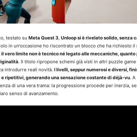
co, testato su
Meta Quest 3
,
Unloop si è rivelato solido, senza c
Solo in un’occasione ho riscontrato un blocco che ha richiesto il 
 il vero limite non è tecnico né legato alle meccaniche, quanto 
iginalità
. Il titolo ripropone schemi già visti in altri puzzle game
a introdurre reali novità.
I livelli, seppur numerosi e diversi, fi
 e ripetitivi, generando una sensazione costante di déjà-vu
. A
ssenza di una vera trama: la progressione procede per inerzia, se
iaro senso di avanzamento.