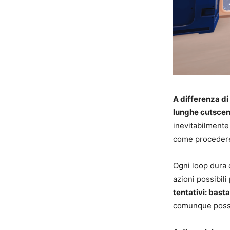
A differenza di
lunghe cutscene
inevitabilmente
come procedere n
Ogni loop dura 
azioni possibil
tentativi: basta
comunque possib