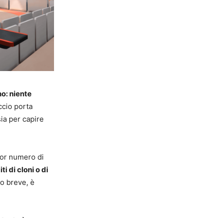
no: niente
ccio porta
ia per capire
gior numero di
ti di cloni o di
po breve, è