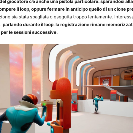
del giocatore c’è anche una pistola particolare: sparandosi alla
rompere il loop, oppure fermare in anticipo quello di un clone 
azione sia stata sbagliata o eseguita troppo lentamente. Interess
e:
parlando durante il loop, la registrazione rimane memorizza
per le sessioni successive.