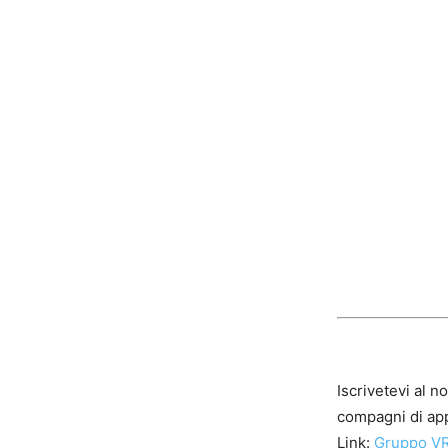
Iscrivetevi al n
compagni di app
Link:
Gruppo VR