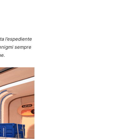
ta l’espediente
i enigmi sempre
me.