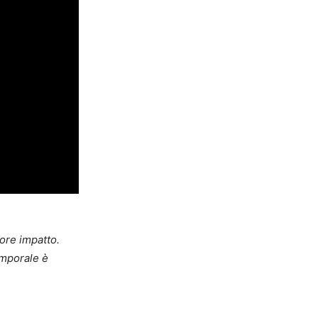
iore impatto.
emporale è