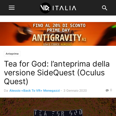
Anteprime
Tea for God: l’anteprima della
versione SideQuest (Oculus
Quest)
0
Da
Alessio «Back To VR» Menegazzi
-
3 Gennaio 2020