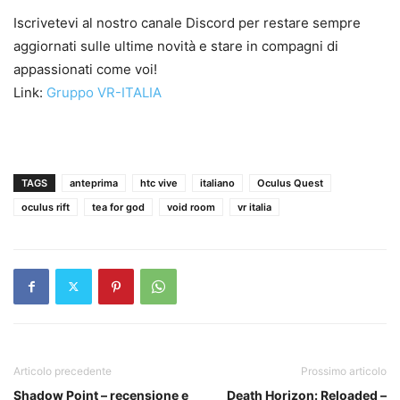
Iscrivetevi al nostro canale Discord per restare sempre
aggiornati sulle ultime novità e stare in compagni di
appassionati come voi!
Link:
Gruppo VR-ITALIA
TAGS
anteprima
htc vive
italiano
Oculus Quest
oculus rift
tea for god
void room
vr italia
Articolo precedente
Prossimo articolo
Shadow Point – recensione e
Death Horizon: Reloaded –