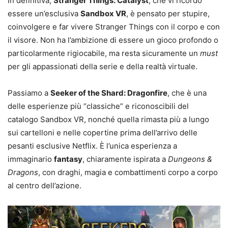
In definitiva,
Stranger Things: Catalyst
, che vi ricordo
essere un’esclusiva
Sandbox VR
, è pensato per stupire,
coinvolgere e far vivere Stranger Things con il corpo e con
il visore. Non ha l’ambizione di essere un gioco profondo o
particolarmente rigiocabile, ma resta sicuramente un
must
per gli appassionati della serie e della realtà virtuale.
Passiamo a
Seeker of the Shard: Dragonfire
, che è una
delle esperienze più “classiche” e riconoscibili del
catalogo Sandbox VR, nonché quella rimasta più a lungo
sui cartelloni e nelle copertine prima dell’arrivo delle
pesanti esclusive Netflix. È l’unica esperienza a
immaginario
fantasy
, chiaramente ispirata a
Dungeons &
Dragons
, con draghi, magia e combattimenti corpo a corpo
al centro dell’azione.