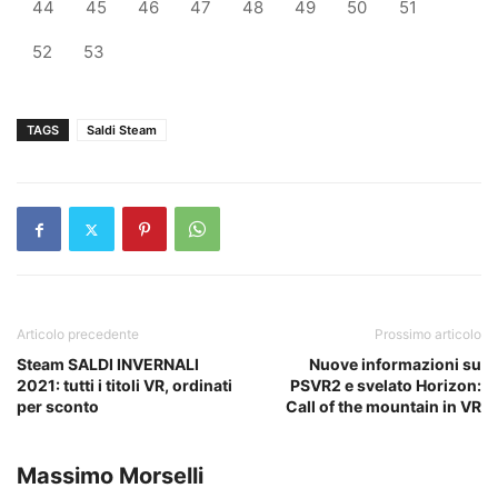
44
45
46
47
48
49
50
51
52
53
TAGS
Saldi Steam
Articolo precedente
Prossimo articolo
Steam SALDI INVERNALI
Nuove informazioni su
2021: tutti i titoli VR, ordinati
PSVR2 e svelato Horizon:
per sconto
Call of the mountain in VR
Massimo Morselli