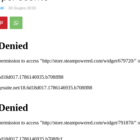
li
-
26 Giugno 2020