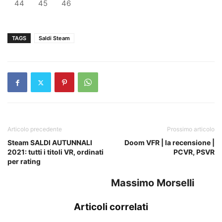
44
45
46
TAGS
Saldi Steam
Articolo precedente
Prossimo articolo
Steam SALDI AUTUNNALI
Doom VFR | la recensione |
2021: tutti i titoli VR, ordinati
PCVR, PSVR
per rating
Massimo Morselli
Articoli correlati