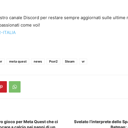
ostro canale Discord per restare sempre aggiornati sulle ultime n
assionati come voi!
-ITALIA
vr
meta quest
news
Psvr2
Steam
vr
vo gioco per Meta Quest che ci
Svelato l’interprete dello S
ocare a calcio nei panni di un
Batman: