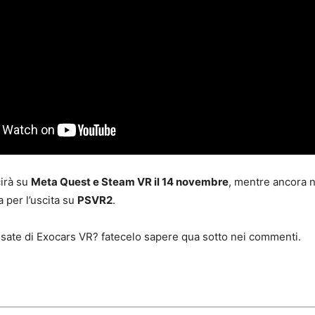
irà su
Meta Quest e Steam VR il 14 novembre
, mentre ancora 
 per l’uscita su
PSVR2
.
sate di Exocars VR? fatecelo sapere qua sotto nei commenti.