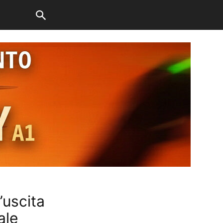
’uscita
ale