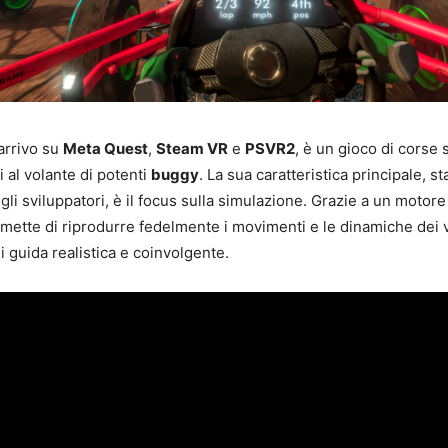
 arrivo su
Meta Quest
,
Steam VR
e
PSVR2
, è un gioco di corse 
i al volante di potenti
buggy
. La sua caratteristica principale, s
gli sviluppatori, è il focus sulla simulazione. Grazie a un motore
mette di riprodurre fedelmente i movimenti e le dinamiche dei v
i guida realistica e coinvolgente.