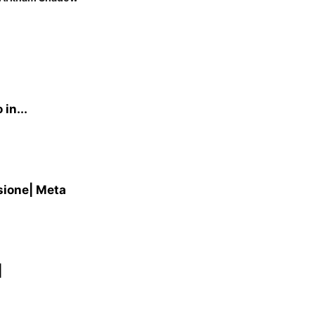
in...
sione| Meta
|