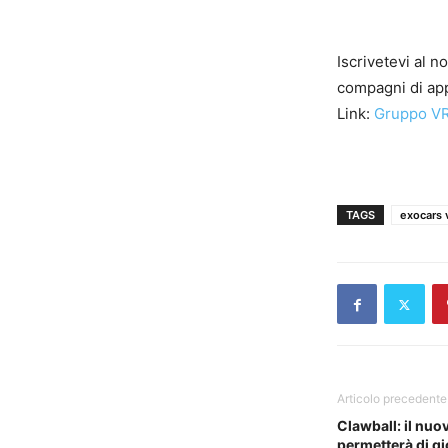
Iscrivetevi al n
compagni di app
Link:
Gruppo VR
TAGS
exocars 
Articolo precedente
Clawball: il nuo
permetterà di gi