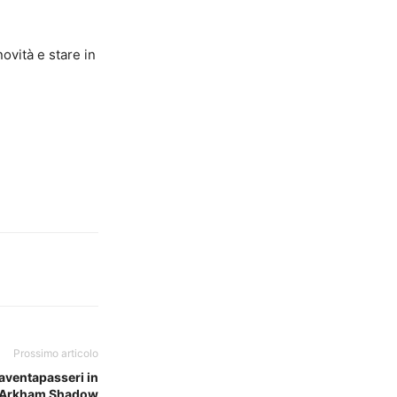
ovità e stare in
Prossimo articolo
paventapasseri in
 Arkham Shadow