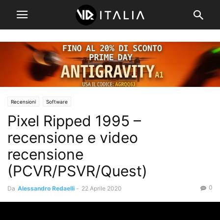
Recensioni
Software
Pixel Ripped 1995 –
recensione e video
recensione
(PCVR/PSVR/Quest)
0
Da
Alessandro Redaelli
-
22 Aprile 2020