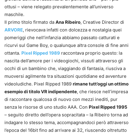
ottusi – viene relegato prevalentemente all’universo
maschile.
Il primo titolo firmato da
Ana Ribeiro
, Creative Director di
ARVORE
, rievocava infatti con dolcezza e nostalgia quei
pomeriggi che nell’infanzia abbiamo passato catturati e
ricurvi sul Game Boy, o qualunque altra console di fine anni
ottanta.
Pixel Ripped 1989
raccontava proprio questo: la
nascita dell’amore per i videogiochi, vissuti attraverso gli
occhi di un bambino che, viaggiando di fantasia, riusciva a
muoversi agilmente tra situazioni quotidiane ed avventure
videoludiche. Pixel Ripped 1989
rimane tutt’oggi un ottimo
esempio di titolo VR indipendente
, che riesce nell’impresa
di raccontare qualcosa di nuovo con mezzi inediti, pur
senza le risorse di uno studio AAA. Con
Pixel Ripped 1995
– seguito diretto dell’opera sopracitata – la Ribeiro torna ad
indagare lo stesso tema, accompagnandoci però attraverso
l’epoca del 16bit fino ad arrivare ai 32, riuscendo oltretutto