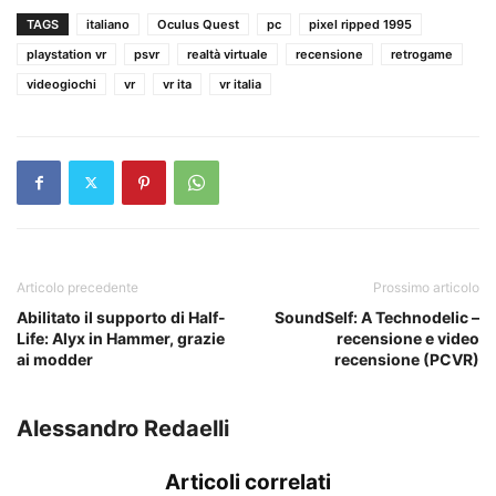
TAGS
italiano
Oculus Quest
pc
pixel ripped 1995
playstation vr
psvr
realtà virtuale
recensione
retrogame
videogiochi
vr
vr ita
vr italia
Articolo precedente
Prossimo articolo
Abilitato il supporto di Half-
SoundSelf: A Technodelic –
Life: Alyx in Hammer, grazie
recensione e video
ai modder
recensione (PCVR)
Alessandro Redaelli
Articoli correlati