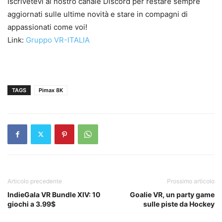
Iscrivetevi al nostro canale Discord per restare sempre
aggiornati sulle ultime novità e stare in compagni di
appassionati come voi!
Link:
Gruppo VR-ITALIA
TAGS
Pimax 8K
Articolo precedente
Prossimo articolo
IndieGala VR Bundle XIV: 10
Goalie VR, un party game
giochi a 3.99$
sulle piste da Hockey