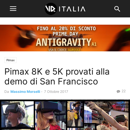
Pimax
Pimax 8K e 5K provati alla
demo di San Francisco
22
Da
Massimo Morselli
-
7 Ottobre 2017