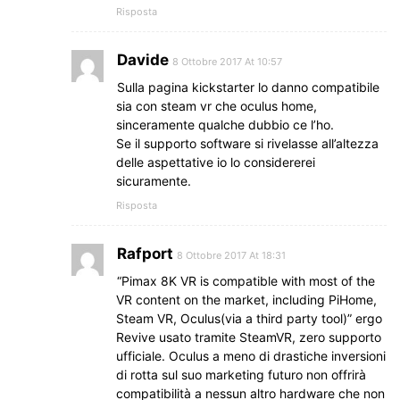
Risposta
Davide
8 Ottobre 2017 At 10:57
Sulla pagina kickstarter lo danno compatibile
sia con steam vr che oculus home,
sinceramente qualche dubbio ce l’ho.
Se il supporto software si rivelasse all’altezza
delle aspettative io lo considererei
sicuramente.
Risposta
Rafport
8 Ottobre 2017 At 18:31
“Pimax 8K VR is compatible with most of the
VR content on the market, including PiHome,
Steam VR, Oculus(via a third party tool)” ergo
Revive usato tramite SteamVR, zero supporto
ufficiale. Oculus a meno di drastiche inversioni
di rotta sul suo marketing futuro non offrirà
compatibilità a nessun altro hardware che non