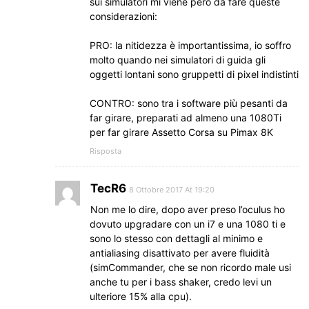
sui simulatori mi viene però da fare queste
considerazioni:
PRO: la nitidezza è importantissima, io soffro
molto quando nei simulatori di guida gli
oggetti lontani sono gruppetti di pixel indistinti
CONTRO: sono tra i software più pesanti da
far girare, preparati ad almeno una 1080Ti
per far girare Assetto Corsa su Pimax 8K
Risposta
TecR6
8 Ottobre 2017 At 19:20
Non me lo dire, dopo aver preso l’oculus ho
dovuto upgradare con un i7 e una 1080 ti e
sono lo stesso con dettagli al minimo e
antialiasing disattivato per avere fluidità
(simCommander, che se non ricordo male usi
anche tu per i bass shaker, credo levi un
ulteriore 15% alla cpu).