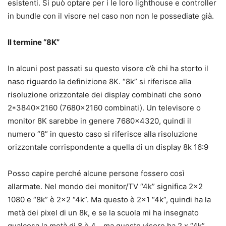
esistenti. Si può optare per i le loro lighthouse e controller
in bundle con il visore nel caso non non le possediate già.
Il termine “8K”
In alcuni post passati su questo visore c’è chi ha storto il
naso riguardo la definizione 8K. “8k” si riferisce alla
risoluzione orizzontale dei display combinati che sono
2*3840×2160 (7680×2160 combinati). Un televisore o
monitor 8K sarebbe in genere 7680×4320, quindi il
numero “8” in questo caso si riferisce alla risoluzione
orizzontale corrispondente a quella di un display 8k 16:9
Posso capire perché alcune persone fossero così
allarmate. Nel mondo dei monitor/TV “4k” significa 2×2
1080 e “8k” è 2×2 “4k”. Ma questo è 2×1 “4k”, quindi ha la
metà dei pixel di un 8k, e se la scuola mi ha insegnato
qualcosa la metà di 8 è 4… ma questo visore ha 2 x “4k”