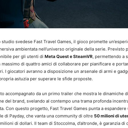
o studio svedese Fast Travel Games, il gioco promette un’esper
ersiva ambientata nell’universo originale della serie. Previsto p
nibile per gli utenti di
Meta Quest e SteamVR
, permettendo a 
massimo di quattro amici di collaborare per pianificare e porta
ri. I giocatori avranno a disposizione un arsenale di armi e gadg
propria astuzia per superare le sfide proposte.
ato accompagnato da un primo trailer che mostra le dinamiche d
che del brand, svelando al contempo una trama profonda incentr
tta. Con questo progetto, Fast Travel Games punta a espandere u
e di Payday, che vanta una community di oltre
50 milioni di ute
ilioni di dollari. Il team di Stoccolma, d’altronde, è garanzia di 