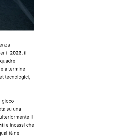
ienza
er il
2026
, il
squadre
re a termine
et tecnologici,
i gioco
ata su una
lteriormente il
nti
e incassi che
qualità nel