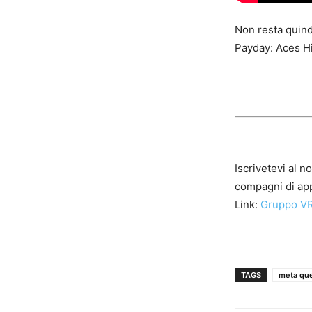
Non resta quind
Payday: Aces H
Iscrivetevi al n
compagni di app
Link:
Gruppo VR
TAGS
meta qu