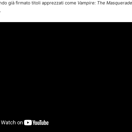
ndo già firmato titoli apprezzati come
Vampire: The Masquerade 
.