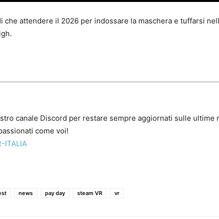
i che attendere il 2026 per indossare la maschera e tuffarsi nell
igh.
ostro canale Discord per restare sempre aggiornati sulle ultime n
assionati come voi!
-ITALIA
est
news
pay day
steam VR
vr