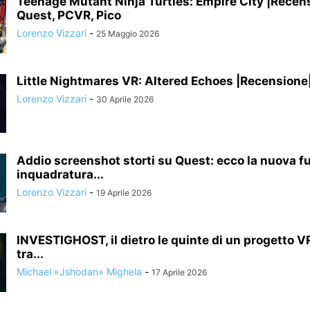
Teenage Mutant Ninja Turtles: Empire City |Recen
Quest, PCVR, Pico
Lorenzo Vizzari
-
25 Maggio 2026
Little Nightmares VR: Altered Echoes |Recensione
Lorenzo Vizzari
-
30 Aprile 2026
Addio screenshot storti su Quest: ecco la nuova f
inquadratura...
Lorenzo Vizzari
-
19 Aprile 2026
INVESTIGHOST, il dietro le quinte di un progetto 
tra...
Michael «Jshodan» Mighela
-
17 Aprile 2026