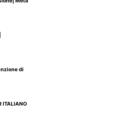
sione| Meta
|
unzione di
VR ITALIANO