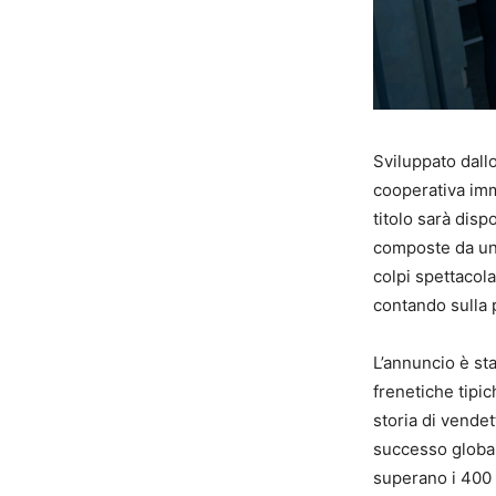
Sviluppato dall
cooperativa imm
titolo sarà dispo
composte da un 
colpi spettacola
contando sulla 
L’annuncio è st
frenetiche tipi
storia di vende
successo global
superano i 400 m