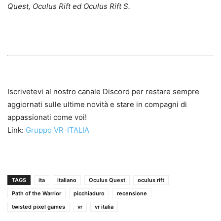
Quest, Oculus Rift ed Oculus Rift S.
Iscrivetevi al nostro canale Discord per restare sempre
aggiornati sulle ultime novità e stare in compagni di
appassionati come voi!
Link:
Gruppo VR-ITALIA
TAGS
ita
italiano
Oculus Quest
oculus rift
Path of the Warrior
picchiaduro
recensione
twisted pixel games
vr
vr italia