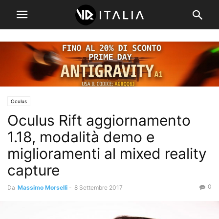
Oculus
Oculus Rift aggiornamento
1.18, modalità demo e
miglioramenti al mixed reality
capture
0
Da
Massimo Morselli
-
8 Settembre 2017