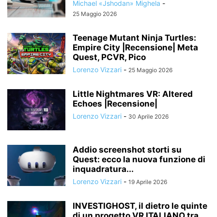
Michael «Jshodan» Mighela
-
25 Maggio 2026
Teenage Mutant Ninja Turtles:
Empire City |Recensione| Meta
Quest, PCVR, Pico
Lorenzo Vizzari
-
25 Maggio 2026
Little Nightmares VR: Altered
Echoes |Recensione|
Lorenzo Vizzari
-
30 Aprile 2026
Addio screenshot storti su
Quest: ecco la nuova funzione di
inquadratura...
Lorenzo Vizzari
-
19 Aprile 2026
INVESTIGHOST, il dietro le quinte
di un progetto VR ITALIANO tra...