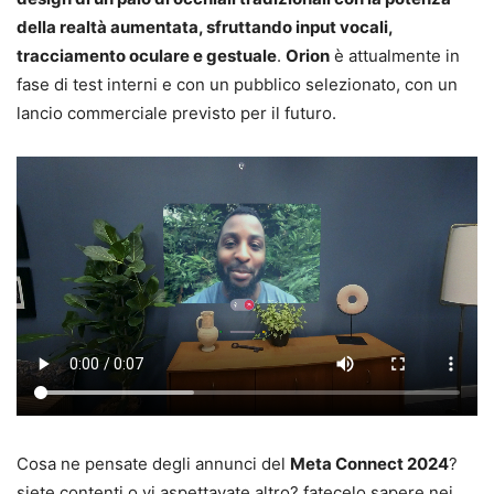
della realtà aumentata, sfruttando input vocali,
tracciamento oculare e gestuale
.
Orion
è attualmente in
fase di test interni e con un pubblico selezionato, con un
lancio commerciale previsto per il futuro.
Cosa ne pensate degli annunci del
Meta Connect 2024
?
siete contenti o vi aspettavate altro? fatecelo sapere nei