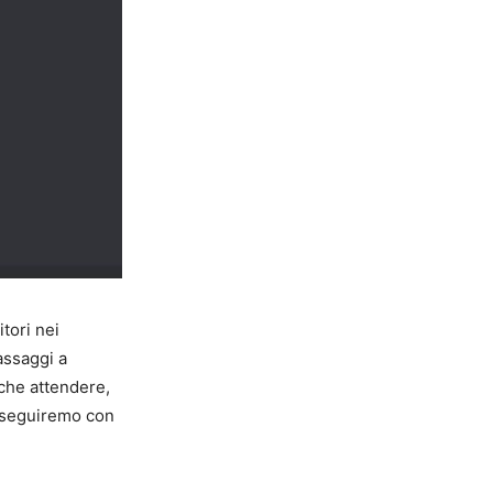
tori nei
assaggi a
che attendere,
seguiremo con