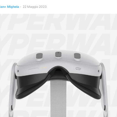
dan» Mighela
-
22 Maggio 2023