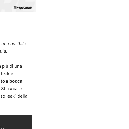
u un possibile
lia.
 più di una
 leak e
iato a bocca
ny Showcase
so leak” della