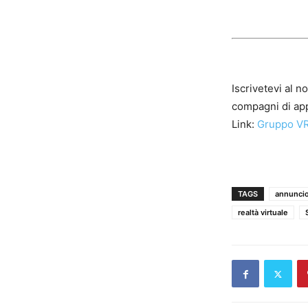
Iscrivetevi al n
compagni di app
Link:
Gruppo VR
TAGS
annunci
realtà virtuale