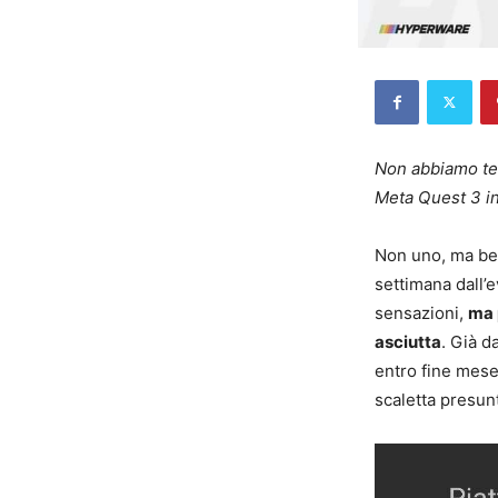
Non abbiamo tem
Meta Quest 3 in 
Non uno, ma ben
settimana dall’e
sensazioni,
ma 
asciutta
. Già d
entro fine mese,
scaletta presunt