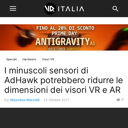
Speciali
Hardware
Visori VR
I minuscoli sensori di
AdHawk potrebbero ridurre le
dimensioni dei visori VR e AR
0
Da
Massimo Morselli
-
23 Ottobre 2017