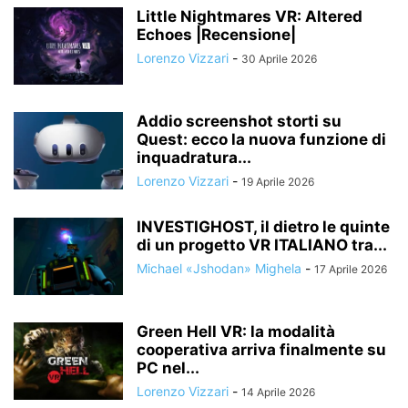
Little Nightmares VR: Altered
Echoes |Recensione|
Lorenzo Vizzari
-
30 Aprile 2026
Addio screenshot storti su
Quest: ecco la nuova funzione di
inquadratura...
Lorenzo Vizzari
-
19 Aprile 2026
INVESTIGHOST, il dietro le quinte
di un progetto VR ITALIANO tra...
Michael «Jshodan» Mighela
-
17 Aprile 2026
Green Hell VR: la modalità
cooperativa arriva finalmente su
PC nel...
Lorenzo Vizzari
-
14 Aprile 2026