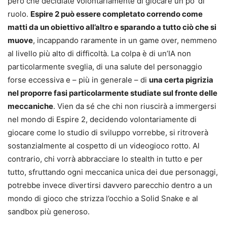
però che decidiate volontariamente di giocare un po’ di
ruolo.
Espire 2 può essere completato correndo come
matti da un obiettivo all’altro e sparando a tutto ciò che si
muove
, incappando raramente in un game over, nemmeno
al livello più alto di difficoltà. La colpa è di un’IA non
particolarmente sveglia, di una salute del personaggio
forse eccessiva e – più in generale – di
una certa pigrizia
nel proporre fasi particolarmente studiate sul fronte delle
meccaniche
. Vien da sé che chi non riuscirà a immergersi
nel mondo di Espire 2, decidendo volontariamente di
giocare come lo studio di sviluppo vorrebbe, si ritroverà
sostanzialmente al cospetto di un videogioco rotto. Al
contrario, chi vorrà abbracciare lo stealth in tutto e per
tutto, sfruttando ogni meccanica unica dei due personaggi,
potrebbe invece divertirsi davvero parecchio dentro a un
mondo di gioco che strizza l’occhio a Solid Snake e al
sandbox più generoso.