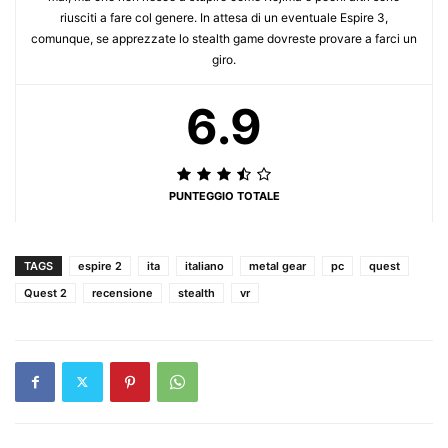
riusciti a fare col genere. In attesa di un eventuale Espire 3,
comunque, se apprezzate lo stealth game dovreste provare a farci un
giro.
6.9
PUNTEGGIO TOTALE
TAGS
espire 2
ita
italiano
metal gear
pc
quest
Quest 2
recensione
stealth
vr