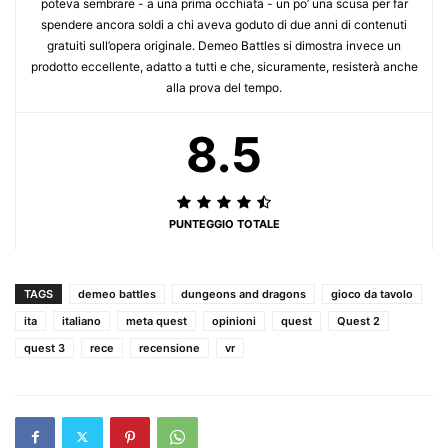
poteva sembrare - a una prima occhiata - un po’ una scusa per far
spendere ancora soldi a chi aveva goduto di due anni di contenuti
gratuiti sull’opera originale. Demeo Battles si dimostra invece un
prodotto eccellente, adatto a tutti e che, sicuramente, resisterà anche
alla prova del tempo.
8.5
PUNTEGGIO TOTALE
TAGS
demeo battles
dungeons and dragons
gioco da tavolo
ita
italiano
meta quest
opinioni
quest
Quest 2
quest 3
rece
recensione
vr