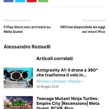
Articolo precedente
Prossimo articolo
Il Play Store non arrriverà su
VRChat disponibile da oggi
Meta Quest
sui visori Pico
Alessandro Redaelli
Articoli correlati
Antigravity A1: Il drone a 360°
che trasforma il volo in...
Michael «Jshodan» Mighela
-
25 Maggio 2026
Teenage Mutant Ninja Turtles:
Empire City |Recensione| Meta
Quest, PCVR, Pico