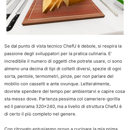
Se dal punto di vista tecnico ChefU è debole, si respira la
passione degli sviluppatori per la pratica culinaria. E’
incredibile il numero di oggetti che potrete usare, ci sono
almeno una decina di tipi di coltelli diversi, spezie di ogni
sorta, pentole, termometri, pinze, per non parlare del
mobilio con cassetti e ante ovunque. Letteralmente,
dovrete spendere del tempo per ambientarvi e capire cosa
sta messo dove. Partenza pessima col cameriere-gorilla
ed il panorama 320×240, ma a livello di struttura ChefU è
di certo il più completo nel genere.
Con ritrovato entusiasmo provo a cucinare la mia prima