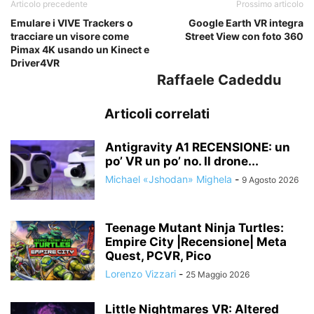
Articolo precedente
Prossimo articolo
Emulare i VIVE Trackers o
Google Earth VR integra
tracciare un visore come
Street View con foto 360
Pimax 4K usando un Kinect e
Driver4VR
Raffaele Cadeddu
Articoli correlati
Antigravity A1 RECENSIONE: un
po’ VR un po’ no. Il drone...
Michael «Jshodan» Mighela
-
9 Agosto 2026
Teenage Mutant Ninja Turtles:
Empire City |Recensione| Meta
Quest, PCVR, Pico
Lorenzo Vizzari
-
25 Maggio 2026
Little Nightmares VR: Altered