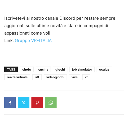
Iscrivetevi al nostro canale Discord per restare sempre
aggiornati sulle ultime novità e stare in compagni di
appassionati come voi!
Link:
Gruppo VR-ITALIA
TAGS
chefu
cucina
giochi
job simulator
oculus
realtà virtuale
rift
videogiochi
vive
vr