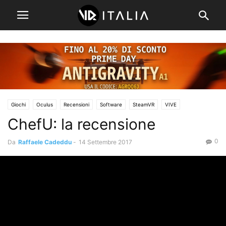
Giochi
Oculus
Recensioni
Software
SteamVR
VIVE
ChefU: la recensione
0
Da
Raffaele Cadeddu
-
14 Settembre 2017